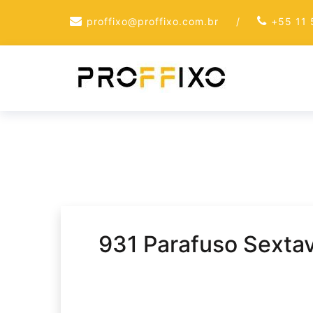
Skip
proffixo@proffixo.com.br
/
+55 11
to
content
931 Parafuso Sext