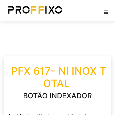
Skip
to
content
PFX 617- NI INOX T
OTAL
BOTÃO INDEXADOR