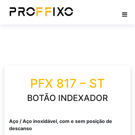
Skip
to
content
PFX 817 – ST
BOTÃO INDEXADOR
Aço / Aço inoxidável, com e sem posição de
descanso