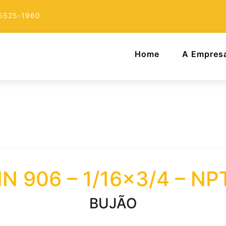
 5525-1960
Home
A Empres
IN 906 – 1/16×3/4 – NP
BUJÃO