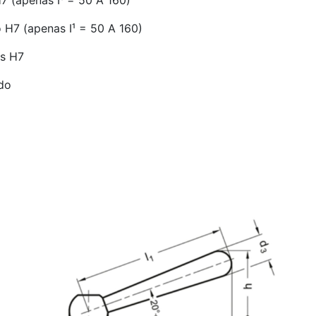
7 (apenas I¹ = 50 A 160)
 H7 (apenas I¹ = 50 A 160)
es H7
do