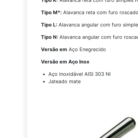
Tipo K:
Alavanca reta com furo simples H
Tipo M*:
Alavanca reta com furo roscado
Tipo L:
Alavanca angular com furo simpl
Tipo N:
Alavanca angular com furo rosca
Versão em
Aço Enegrecido
Versão em Aço Inox
Aço inoxidável AISI 303 NI
Jateado mate