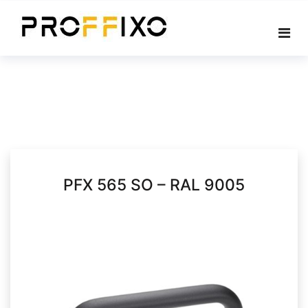
Skip
to
content
PFX 565 SO – RAL 9005