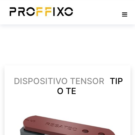
Skip
to
content
DISPOSITIVO TENSOR
TIP
O TE