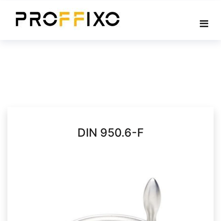
Skip
to
content
DIN 950.6-F