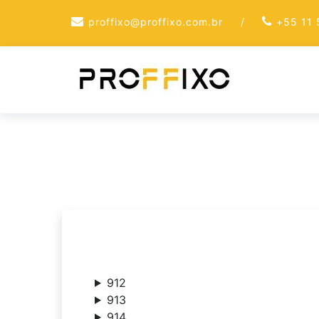
Skip
proffixo@proffixo.com.br
/
+55 11
to
content
912
913
914